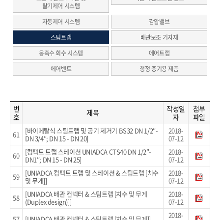
탈기제어 시스템
자동제어 시스템
감압밸브
스팀트랩
배관보조 기자재
응축수 회수 시스템
에어트랩
에어밴트
청정 증기용 제품
번
작성일
첨부
제목
호
자
파일
[바이메탈식 스팀트랩 및 공기 제거기 BS32 DN 1/2″-
2018-
61
DN 3/4″; DN 15 - DN 20]
07-12
[컴팩트 트랩 스테이션 UNIADCA CTS40 DN 1/2″-
2018-
60
DN1″; DN 15 - DN 25]
07-12
[UNIADCA 컴팩트 트랩 및 스테이션 & 스팀트랩 [치수
2018-
59
및 무게]]
07-12
[UNIADCA 배관 컨넥터 & 스팀트랩 [치수 및 무게
2018-
58
(Duplex design)]]
07-12
2018-
57
[UNIADCA 배관 컨넥터 & 스팀트랩 [치수 및 무게]]