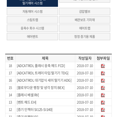
탈기제어 시스템
자동제어 시스템
감압밸브
스팀트랩
배관보조 기자재
응축수 회수 시스템
에어트랩
에어밴트
청정 증기용 제품
번호
제목
작성일자
첨부파일
18
[ADCATROL 플래시 응축 헤드 FCD]
2018-07-10
17
[ADCATROL 트레이 타입 탈기기 TDG]
2018-07-10
16
[ADCATROL 대기압식 세미 탈기기 ADG]
2018-07-10
15
[블로우다운 팽창 및 냉각 장치 BEX]
2018-07-10
14
[플래시 베셀 RV]
2018-07-10
13
[벤트 헤드 EH]
2018-07-10
12
[증기 인젝터 SI125-SI140]
2018-07-10
11
[증기 인젝터 SI]
2018-07-10