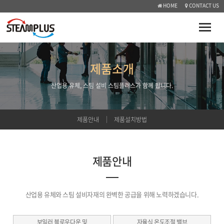
HOME
CONTACT US
Toggle
naviga
제품소개
산업용 유체, 스팀 설비 스팀플러스가 함께 합니다.
제품안내
제품설치방법
제품안내
산업용 유체와 스팀 설비자재의 완벽한 공급을 위해 노력하겠습니다.
보일러 블로우다운 및
자율식 온도조절 밸브