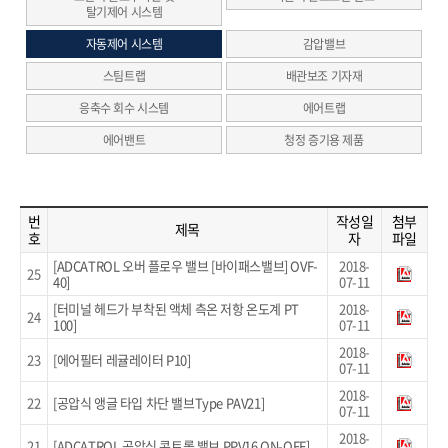
탈기제어 시스템
자동제어 시스템
감압밸브
스팀트랩
배관보조 기자재
응축수 회수 시스템
에어트랩
에어밴트
청정 증기용 제품
번
작성일
첨부
제목
호
자
파일
[ADCATROL 오버 플로우 밸브 [바이패스밸브] OVF-
2018-
25
40]
07-11
[터미널 헤드가 부착된 액체 측온 저항 온도계 PT
2018-
24
100]
07-11
2018-
23
[에어필터 레귤레이터 P10]
07-11
2018-
22
[공압식 앵글 타입 차단 밸브Type PAV21]
07-11
2018-
21
[ADCATROL 공압식 콘트롤 밸브 PPV16 ON-OFF]