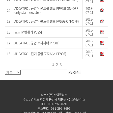
07-11
[ADCATROL 공압식 콘트롤 밸브 PPV25I ON-OFF
2018-
20
(only stainless stel)]
07-11
2018-
19
[ADCATROL 공압식 콘트롤 밸브 PV16G(ON-OFF)]
07-11
2018-
18
[필드 IP 변환기 PC25]
07-11
2018-
17
[ADCATROL 공압 포지셔너 PP981]
07-11
2018-
16
[ADCATROL 전기 공압 포지셔너 PE986]
07-11
1
2
3
상호 : (주)스팀플러스
주소 : 경기도 화성시 봉담읍 태봉길 41 스팀플러스
TEL : 031-297-7691
팩스번호 : 031-297-7695