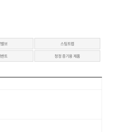
압밸브
스팀트랩
어밴트
청정 증기용 제품