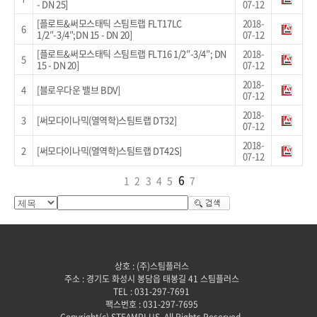
- DN 25]
07-12
[플로트&써모스태틱 스팀트랩 FLT17LC
2018-
6
1/2″-3/4″;DN 15 - DN 20]
07-12
[플로트&써모스태틱 스팀트랩 FLT16 1/2″-3/4″; DN
2018-
5
15 - DN 20]
07-12
2018-
4
[블로우다운 밸브 BDV]
07-12
2018-
3
[써모다이나믹(열역학)스팀트랩 DT32]
07-12
2018-
2
[써모다이나믹(열역학)스팀트랩 DT42S]
07-12
6
1
2
3
4
5
7
상호 : (주)스팀플러스
주소 : 경기도 화성시 봉담읍 태봉길 41 스팀플러스
TEL : 031-297-7691
팩스번호 : 031-297-7695