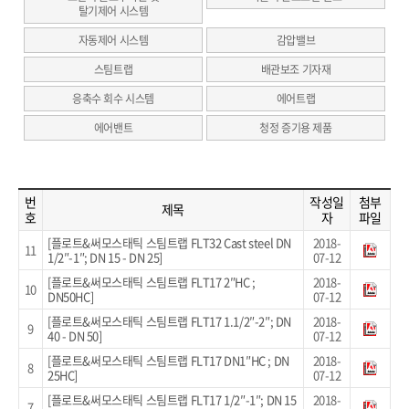
탈기제어 시스템
자동제어 시스템
감압밸브
스팀트랩
배관보조 기자재
응축수 회수 시스템
에어트랩
에어밴트
청정 증기용 제품
번
작성일
첨부
제목
호
자
파일
[플로트&써모스태틱 스팀트랩 FLT32 Cast steel DN
2018-
11
1/2″-1″; DN 15 - DN 25]
07-12
[플로트&써모스태틱 스팀트랩 FLT17 2″HC ;
2018-
10
DN50HC]
07-12
[플로트&써모스태틱 스팀트랩 FLT17 1.1/2″-2″; DN
2018-
9
40 - DN 50]
07-12
[플로트&써모스태틱 스팀트랩 FLT17 DN1″HC ; DN
2018-
8
25HC]
07-12
[플로트&써모스태틱 스팀트랩 FLT17 1/2″-1″; DN 15
2018-
7