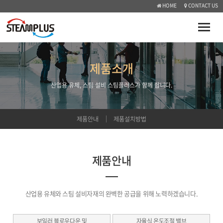
HOME
CONTACT US
Toggle
naviga
제품소개
산업용 유체, 스팀 설비 스팀플러스가 함께 합니다.
제품안내
제품설치방법
제품안내
산업용 유체와 스팀 설비자재의 완벽한 공급을 위해 노력하겠습니다.
보일러 블로우다운 및
자율식 온도조절 밸브