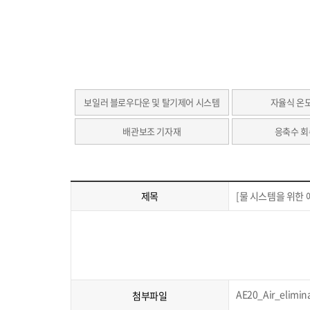
보일러 블로우다운 및 탈기제어 시스템
자율식 온
배관보조 기자재
응축수 회
제목
[물 시스템을 위한 에
AE20_Air_elimin
첨부파일