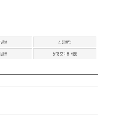
압밸브
스팀트랩
어밴트
청정 증기용 제품