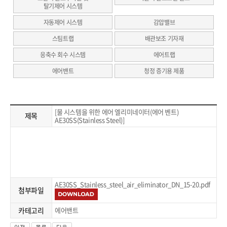
탈기제어 시스템
자동제어 시스템
감압밸브
스팀트랩
배관보조 기자재
응축수 회수 시스템
에어트랩
에어밴트
청정 증기용 제품
[물 시스템을 위한 에어 엘리미네이터(에어 벤트)
제목
AE30SS(Stainless Steel)]
AE30SS_Stainless_steel_air_eliminator_DN_15-20.pdf
첨부파일
카테고리
에어밴트