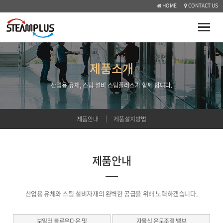
HOME
CONTACT US
Toggle
naviga
제품소개
산업용 유체, 스팀 설비 스팀플러스가 함께 합니다.
제품안내
제품설치방법
제품안내
산업용 유체와 스팀 설비자재의 완벽한 공급을 위해 노력하겠습니다.
보일러 블로우다운 및
자율식 온도조절 밸브