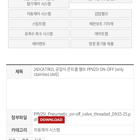
탈기제어 시스템
자동제어 시스템
감압밸브
스팀트랩
배관보조 기자재
응축수 회수 시스템
에어트랩
에어밴트
청정 증기용 제품
[ADCATROL 공압식 콘트롤 밸브 PPV25I ON-OFF (only
제목
stainless stel)]
PPV25I_Pneumatic_on-off_valve_threaded_DN15-25.p
첨부파일
df
카테고리
자동제어 시스템