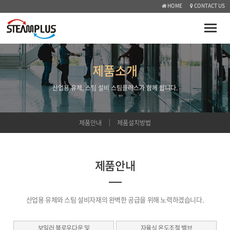
HOME
CONTACT US
Toggle
naviga
제품소개
산업용 유체, 스팀 설비 스팀플러스가 함께 합니다.
제품안내
제품설치방법
제품안내
산업용 유체와 스팀 설비자재의 완벽한 공급을 위해 노력하겠습니다.
보일러 블로우다운 및
자율식 온도조절 밸브