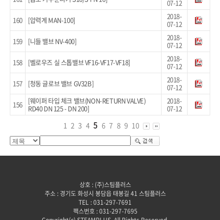
07-12
2018-
160
[압력계 MAN-100]
07-12
2018-
159
[니들 밸브 NV-400]
07-12
2018-
158
[벨로우즈 실 스톱밸브 VF16-VF17-VF18]
07-12
2018-
157
[청동 글로브 밸브 GV32B]
07-12
[웨이퍼 타입 체크 밸브(NON-RETURN VALVE)
2018-
156
RD40 DN 125 - DN 200]
07-12
5
1
2
3
4
6
7
8
9
10
상호 : (주)스팀플러스
주소 : 경기도 화성시 봉담읍 태봉길 41 스팀플러스
TEL : 031-297-7691
팩스번호 : 031-297-7695