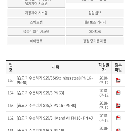
탈기제어 시스템
자동제어 시스템
감압밸브
스팀트랩
배관보조 기자재
응축수 회수 시스템
에어트랩
에어밴트
청정 증기용 제품
번
작성일
첨부
제목
호
자
파일
[습도 기수분리기 S25/SS(Stainless steel) PN 16 -
2018-
165
PN 40]
07-12
2018-
164
[습도 기수분리기 S25/S PN 63]
07-12
2018-
163
[습도 기수분리기 S25/S PN 16 - PN 40]
07-12
2018-
162
[습도 기수분리기 S25/S HV and VH PN 16 - PN 40]
07-12
2018-
161
[습도 기수분리기 S16/S PN 16]