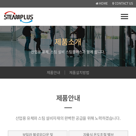
HOME
CONTACT US
Toggle
naviga
제품소개
산업용 유체, 스팀 설비 스팀플러스가 함께 합니다.
제품안내
제품설치방법
제품안내
산업용 유체와 스팀 설비자재의 완벽한 공급을 위해 노력하겠습니다.
보일러 블로우다운 및
자율식 온도조절 밸브