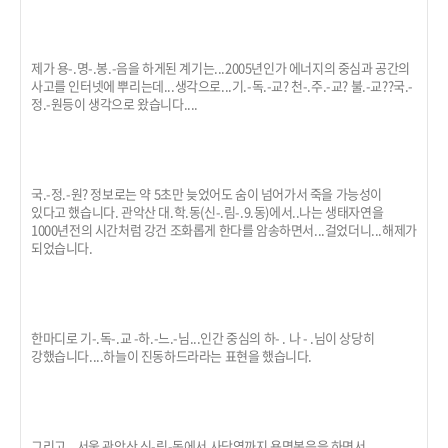
제가 용-.명-.봉.-음을 하게된 계기는...2005년인가 에너지의 중심과 공간의
사고를 인터넷에 뿌리는데...생각으로...기.-독.-교? 천-.주.-교? 불.-교??국.-
정.-원등이 생각으로 왔습니다....
국.-정.-원? 정보로는 약 5초만 늦었어도 숨이 넘어가서 죽을 가능성이
있다고 했습니다. 관악산 대.학.동(신-.림-.9.동)에서..나는 생태자연을
1000년전의 시간처럼 강건 조화롭게 한다를 암송하면서...걸었더니...해제가
되었습니다.
한마디로 기-.독-.교 -하.-느.-님...인간 중심의 하- . 나 - .님이 상당히
강했습니다....하늘이 진동하드라라는 표현을 했습니다.
그리고...서울 관악산 신-림-동에서 사당역까지 용명봉음을 하면서