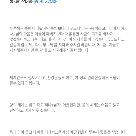
청-.출.-어.-람-
[靑.-出.-於.藍-]
푸른색은 쪽에서 나왔지만 쪽빛보다 더 푸르다'라는 뜻) 이라고... 아버지 하.-
나.-님의 마음은 아들이 아버지보다 다 훌륭한 사람이 되기를 바라지
않겠습니까.....한마디로 대- 하.-나-.님이 되시기를 바라겠습니다. .. 또한...
일종의 일. - 처.- 다 -. 부.- 제 를 지지 해주시길 바랍니다. 기.-혼-.자들도
지지해주시지만 독.-신들도 지지해주시길 바랍니다.
세계인구도 정지시키고, 환경운동도 하고, 여-성의 권리신장에도 도움이
될수 있다고 봅니다.
양의 세계는 밝고 작고(하나) 남자, 아름답지만, 음의 세계는 어둡고 많고
편안하고 여자 인듯 싶습니다.
음과 양이 좋고 나쁨을 떠나서...음과 양이 균형을 이루는게 좋을듯 싶습니다.