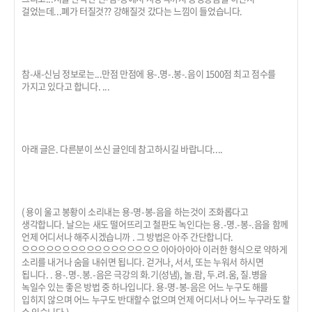
걸었는데...폐가 터질것?? 강해질것 갔다는 느낌이 들었습니다.
참-새-신님 정보로는...만점 만점에 용-.명-.봉-.음이 1500점 최고 점수를
가지고 있다고 합니다. ...
아래 글은. 다른분이 쓰신 글인데 참고하시길 바랍니다....
( 용이 울고 봉황이 소리내는 용-명-봉-음을 하는것이 조화롭다고
생각합니다. 날으는 새도 떨어뜨리고 철판도 녹인다는 용.-명.-봉-.음을 함께
언제 어디서나 해주시겠습니까 . 그 방법은 아주 간단합니다.
으으으으으으으으으으으으으으으으으 아아아아아 이러한 형식으로 약하게
소리를 내거나 숨을 내쉬면 됩니다. 걷거나, 서서, 또는 누워서 하시면
됩니다. . 용-.명-.봉.-음은 극강의 화.기(성냄), 놀.람, 두.려.움, 질.병을
녹일수 있는 좋은 방법 중 하나입니다. 용-명-봉-음은 어느 누구도 해를
입히지 않으며 어느 누구도 반대할수 없으며 언제 어디서나 어느 누구라도 할
수 있습니다.)