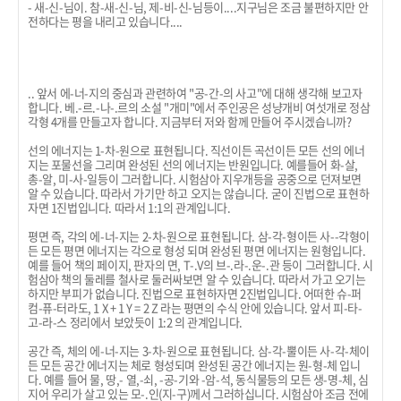
- 새-신-님이. 참-새-신-님, 제-비-신-님등이....지구님은 조금 불편하지만 안
전하다는 평을 내리고 있습니다....
.. 앞서 에-너-지의 중심과 관련하여 "공-간-의 사고"에 대해 생각해 보고자
합니다. 베.-르.-나-.르의 소설 "개미"에서 주인공은 성냥개비 여섯개로 정삼
각형 4개를 만들고자 합니다. 지금부터 저와 함께 만들어 주시겠습니까?
선의 에너지는 1-차-원으로 표현됩니다. 직선이든 곡선이든 모든 선의 에너
지는 포물선을 그리며 완성된 선의 에너지는 반원입니다. 예를들어 화-살,
총-알, 미-사-일등이 그러합니다. 시험삼아 지우개등을 공중으로 던져보면
알 수 있습니다. 따라서 가기만 하고 오지는 않습니다. 굳이 진법으로 표현하
자면 1진법입니다. 따라서 1:1의 관계입니다.
평면 즉, 각의 에-너-지는 2-차-원으로 표현됩니다. 삼-각-형이든 사--각형이
든 모든 평면 에너지는 각으로 형성 되며 완성된 평면 에너지는 원형입니다.
예를 들어 책의 페이지, 판자의 면, T-.V의 브-.라-.운-.관 등이 그러합니다. 시
험삼아 책의 둘레를 철사로 둘러싸보면 알 수 있습니다. 따라서 가고 오기는
하지만 부피가 없습니다. 진법으로 표현하자면 2진법입니다. 어떠한 슈-퍼
컴-퓨-터라도, 1 X + 1 Y = 2 Z 라는 평면의 수식 안에 있습니다. 앞서 피-타-
고-라-스 정리에서 보았듯이 1:2 의 관계입니다.
공간 즉, 체의 에-너-지는 3-차-원으로 표현됩니다. 삼-각-뿔이든 사-각-체이
든 모든 공간 에너지는 체로 형성되며 완성된 공간 에너지는 원-형-체 입니
다. 예를 들어 물, 땅,- 열,-쇠, -공-기와 -암-석, 동식물등의 모든 생-명-체, 심
지어 우리가 살고 있는 모-.인(지-구)께서 그러하십니다. 시험삼아 조금 전에