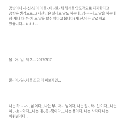
공방이나 새-신-님이 이 물-.아.-일.-체 해석을 압도적으로 지지한다고
공방은 생각으로...( 새신님은 실제로 말도 하는데..앵-무-새도 말을 하는데
참-새나 때-까-치 도 말을 할수 있다고 봅니다) 새.신.님은 말로 하고
있습니다...ㅎㅎㅎ...
물-.아.-일.-체 2.... 20170517
물-.아.-일-.체를 조금 더 써보자면...
나는 하. - 나- . 님 이다...나는 부-. 처- . 님이다. 나는 알-. 라-.신 이다...나는
여 . -호.- 와다...나는 대-.통.-령이다....나는 용이다. 나는 사자다 나는
바퀴벌레다...