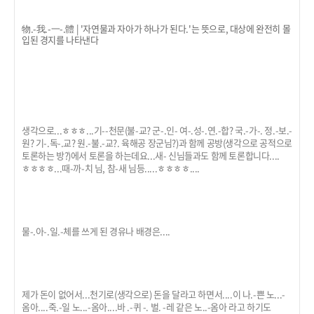
物.-我.-一-.體 | '자연물과 자아가 하나가 된다.'는 뜻으로, 대상에 완전히 몰
입된 경지를 나타낸다
생각으로...ㅎㅎㅎ...기--천문(불-교? 군-.인- 여-.성-.연.-합? 국.-가-. 정.-보.-
원? 기-.독-.교? 원.-불.-교?. 육해공 장군님?)과 함께 공방(생각으로 공적으로
토론하는 방?)에서 토론을 하는데요...새- 신님들과도 함께 토론합니다....
ㅎㅎㅎㅎ...때-까-치 님, 참-새 님등.....ㅎㅎㅎㅎ....
물-.아-.일.-체를 쓰게 된 경유나 배경은....
제가 돈이 없어서...천기로(생각으로) 돈을 달라고 하면서....이 나.-쁜 노...-
옴아....죽.-일 노...-옴아....바 .-퀴 -. 벌. -레 같은 노..-옴아 라고 하기도