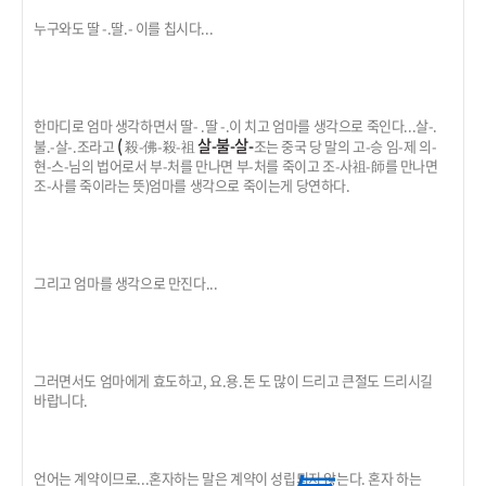
누구와도 딸 -.딸.- 이를 칩시다...
한마디로 엄마 생각하면서 딸- .딸 -.이 치고 엄마를 생각으로 죽인다...살-.
(
살-
불-살-
불.-살-.조라고
殺-佛-殺-祖
조는 중국 당 말의 고-승 임-제 의-
현-스-님의 법어로서 부-처를 만나면 부-처를 죽이고 조-사祖-師를 만나면
조-사를 죽이라는 뜻)엄마를 생각으로 죽이는게 당연하다.
그리고 엄마를 생각으로 만진다...
그러면서도 엄마에게 효도하고, 요.용.돈 도 많이 드리고 큰절도 드리시길
바랍니다.
언어는 계약이므로...혼자하는 말은 계약이 성립되지 않는다. 혼자 하는