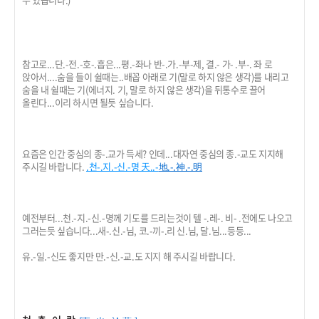
참고로...단.-전.-호-.흡은...평.-좌나 반-.가.-부-제, 결.- 가- .부-. 좌 로
앉아서....숨을 들이 쉴때는..배꼽 아래로 기(말로 하지 않은 생각)를 내리고
숨을 내 쉴때는 기(에너지. 기, 말로 하지 않은 생각)을 뒤통수로 끌어
올린다...이리 하시면 될듯 싶습니다.
요즘은 인간 중심의 종-.교가 득세? 인데...대자연 중심의 종.-교도 지지해
주시길 바랍니다.
.천-.지.-신.-명 天..-
地.-.神.-.明
예전부터...천.-지.-신.-명께 기도를 드리는것이 텔 -.레-. 비- .전에도 나오고
그러는듯 싶습니다...새-.신.-님, 코.-끼-.리 신.님, 달.님...등등...
유.-일.-신도 좋지만 만.-신.-교.도 지지 해 주시길 바랍니다.