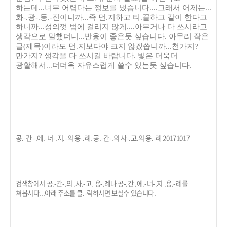
하는데...너무 어렵다는 정보를 냈습니다....그래서 어제는...
화-.광-.동.-진이니까...즉 먼.지하고 티.끌하고 같이 한다고
하니까...성의껏 법에 걸리지 않게....아무거나 다 쓰시라고
생각으로 말했더니...반응이 좋은듯 싶습니다. 아무리 작은
글(제목)이라도 먼.지보다야 크지 않겠씁니까...천가지?
만가지? 생각을 다 쓰시길 바랍니다. 빛은 더욱더
광활해서...더더욱 자유스럽게 쓸수 있는듯 싶습니다.
공.-간 -.에.-너-.지.-의 용-.례. 공.-간-.의 사-.고.의 용.-례 20171017
검색창에서 공.-간-.의 .사.-고. 용-.례나 공-.간 .에.-너-.지 .용.-례를
쳐봅시다...아래 주소를 클.-릭하시면 보실수 있습니다.