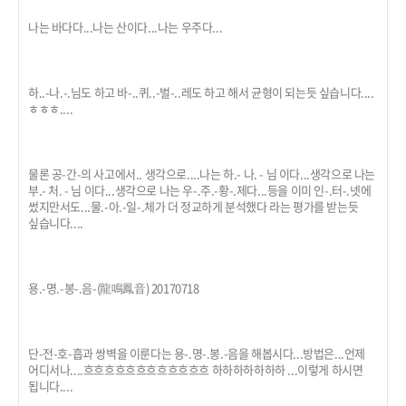
나는 바다다...나는 산이다...나는 우주다...
하..-나.-.님도 하고 바-..퀴..-벌-..레도 하고 해서 균형이 되는듯 싶습니다....
ㅎㅎㅎ....
물론 공-간-의 사고에서.. 생각으로....나는 하.- 나. - 님 이다...생각으로 나는
부.- 처. - 님 이다...생각으로 나는 우-.주.-황-.제다...등을 이미 인-.터-.넷에
썼지만서도...물.-아.-일-.체가 더 정교하게 분석했다 라는 평가를 받는듯
싶습니다....
용.-명.-봉-.음-(龍鳴鳳音) 20170718
단-전-호-흡과 쌍벽을 이룬다는 용-.명-.봉.-음을 해봅시다...방법은...언제
어디서나....흐흐흐흐흐흐흐흐흐흐흐흐 하하하하하하하 ...이렇게 하시면
됩니다....