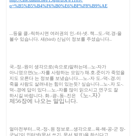
http://cafe.daum.net/15ghl/BSFs/1189?
q=%B5%B5%B4%F6%B0%E6%BF%F8%B9%AE
...등을 클.-릭하시면 여러권의 인.-터-넷. 책...도.-덕.경-을
볼수 있습니다. 새(bird) 신님이 정보를 주셨습니다..
국.-정.-원이 생각으로(속으로)말하는데...노-자가
아니였으면(노.-자를 사랑하는 모임?) 채.호.준이가 죽었을
지도 모른다 는 정보를 보냈습니다....노.-자 도.-덕-.경.이
죽을 사람도 살려내는 힘이 있는듯? 싶습니다...노-.자 도-.
덕-.경에 답이 있다....노.-자를 많이 읽으시고 연구도 잘
《
노-.자
》
하시길 바랍니다. 화.-광-.동-.진은
제
56
장에 나오는 말입니다.
얼마전부터...국.-정-.원 정보로...생각으로...육-해-공-군 장-
군님?이 인터넷(문서 쓰기, 문서 발표)을 하신다고