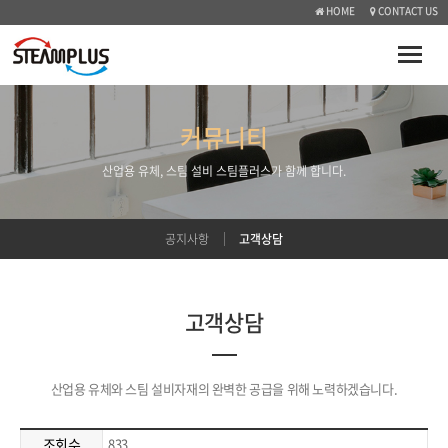
HOME
CONTACT US
Toggle
naviga
커뮤니티
산업용 유체, 스팀 설비 스팀플러스가 함께 합니다.
공지사항
고객상담
고객상담
산업용 유체와 스팀 설비자재의 완벽한 공급을 위해 노력하겠습니다.
조회수
833