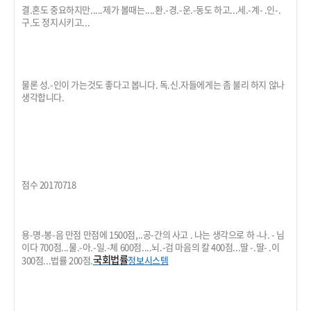
결.혼도 중요하지만.....제가 볼때는....환.-경.-운.-동도 하고...세.-계- .인-.
구.도 정지시키고...
물론 성.-인이 가는것도 좋다고 봅니다. 독.신.자들에게는 좀 불리 하지 않나
생각합니다.
점수 20170718
용-명-봉-음 만점 만점에 1500점,..공-간의 사고 . 나는 생각으로 하 -나. - 님
이다 700점...물.-아.-일.-체 600점....뇌.-검 마음의 칼 400점...딸 -.딸- .이
국회
법률
300점...법률 200점.
정보시스템