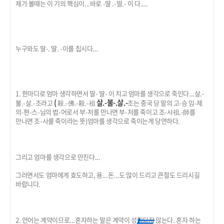
제가 볼때는 이 기의 핵심이...바로 -딸 .-딸.- 이 다....
누구와도 딸-. 딸. -이를 칩시다...
1. 한마디로 엄마 생각하면서 딸- 딸- 이 치고 엄마를 생각으로 죽인다...살.-
(
살.-
불-.살.-
불.-살.-조라고
殺.-佛.-殺.-祖
조는 중국 당 말의 고-승 임-제
의-현-스-님의 법-어로서 부-처를 만나면 부-처를 죽이고 조-사祖.-師를
만나면 조-사를 죽이라는 뜻)엄마를 생각으로 죽이는게 당연하다.
그리고 엄마를 생각으로 만진다...
그러면서도 엄마에게 효도하고, 용...돈...도 많이 드리고 큰절도 드리시길
바랍니다.
2. 언어는 계약이므로...혼자하는 말은 계약이 성립되지 않는다. 혼자 하는