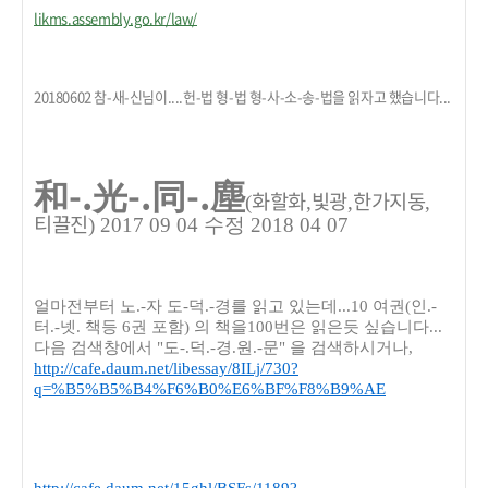
likms.assembly.go.kr/law/
20180602 참-새-신님이....헌-법 형-법 형-사-소-송-법을 읽자고 했습니다...
和-.光-.同-.塵
화할화
빛광
한가지동
(
,
,
,
티끌진
) 2017 09 04 수정 2018 04 07
얼마전부터 노.-자 도-덕.-경를 읽고 있는데...10 여권(인.-
터.-넷. 책등 6권 포함) 의 책을100번은 읽은듯 싶습니다...
다음 검색창에서 "도-.덕.-경.원.-문"
을 검색하시거나,
http://cafe.daum.net/libessay/8ILj/730?
q=%B5%B5%B4%F6%B0%E6%BF%F8%B9%AE