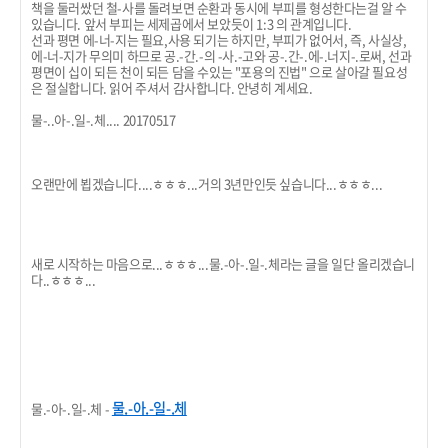
책을 둘러쌌던 철-사를 돌려보면 순환과 동시에 부피를 형성한다는걸 알 수
있습니다. 앞서 부피는 세제곱에서 보았듯이 1:3 의 관계입니다.
선과 평면 에-너-지는 필요,사용 되기는 하지만, 부피가 없어서, 즉, 사실상,
에-너-지가 무의미 하므로 공.-간.-의 -사.-고와 공-.간-.에-.너지-.로써, 선과
평면이 십이 되든 천이 되든 담을 수있는 "포용의 진법" 으로 살아갈 필요성
은 절실합니다. 읽어 주셔서 감사합니다. 안녕히 계세요.
물-..아-.일-.체.... 20170517
오랜만에 뵙겠습니다....ㅎㅎㅎ...거의 3년만인듯 싶습니다...ㅎㅎㅎ...
새로 시작하는 마음으로...ㅎㅎㅎ...물.-아-.일-.체라는 글을 일단 올리겠습니
다..ㅎㅎㅎ...
물.-아.-일-.체
물.-아-.일-.체 -