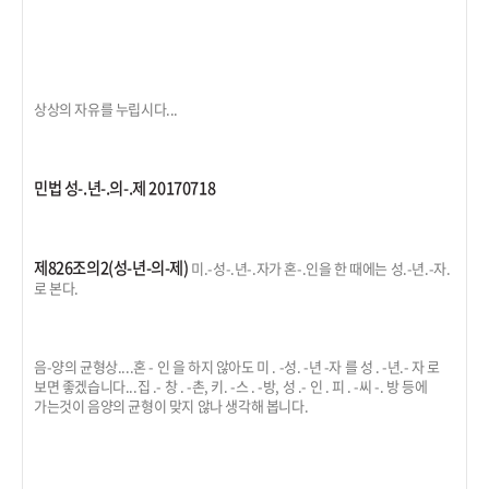
상상의 자유를 누립시다...
민법 성-.년-.의-.제 20170718
제826조의2(성-년-의-제
)
미.-성-.년-.자가 혼-.인을 한 때에는 성.-년.-자.
로 본다.
음-양의 균형상....혼 - 인 을 하지 않아도 미 . -성. -년 -자 를 성 . -년.- 자 로
보면 좋겠습니다...집 .- 창 . -촌, 키. -스 . -방, 성 .- 인 . 피 . -씨 -. 방 등에
가는것이 음양의 균형이 맞지 않나 생각해 봅니다.