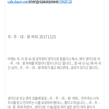
energyspacepower
cafe.daum.net/
/QN2F/23
우- 주 - 대 - 왕 파워 20171125
어제는 국-가-정-보-원 공무원이 생각으로 힘들다고 해서..제가 생각으로 우
. -주 . -대- . 왕 파워를 외쳤더니 힘이 난다고 합니다....참-새-신-님, 때-까-치
신-님이...우 . -주 .- 대 . -왕 파워가 춥고 배고픈데...효과가 있다고 합니다...
생각으로 또는 혼자 있을때 말로...우. - 주 . -대. - 왕- 파워... 전우주는 나의
지시를 받고 전우주는 나를 보호하라 했더니...좋다고 하십니다.....우-. 주 . -
대 - 왕 .파워 하면서...생각으로 기 氣(말로 하지 않은 생각) 마치 분수가