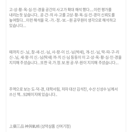
고-상-황-옥-심-인-경을 공간의 사고가 확대 해석 했다....이런 평가를
내리는듯 싶습니다.. 공-간-의 사-고를 고상-황-옥-심-인-경이 신뢰도를
높여줬다...이런 해석을 국.-가.-정.-보.--원 공무원이 생각으로 해석하고
있습니다...
때까치 신-.님, 참-새-신.-님, 사-랑-이 신.-님(박새), 개-신.-님, 딱-따-구-리
신-.님, 새-왕-이 신.-님(딱새) 까-치 신-님 등등이 이 고-상-옥-황-심-인-경을
지지해 주셨습니다...또한 국.가.정.보.원 공-무-원이 지지해 주셨습니다...
주역으로 보는 도-덕-경, 대학서림, 저자 대산 김석진, 수산 신성수 님께서
쓰신 책...92페이지에 있습니다..
上藥三品 神與氣精 (상약삼품 신여기정)