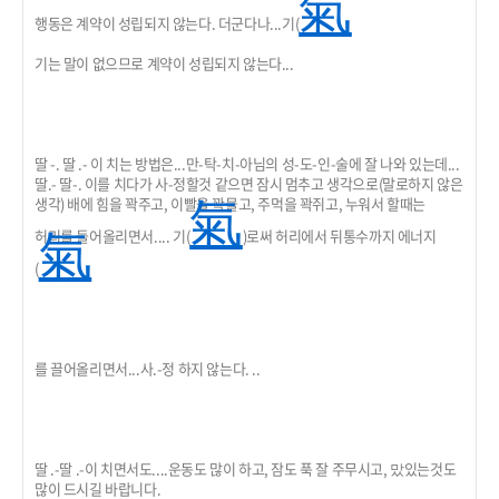
氣
행동은 계약이 성립되지 않는다. 더군다나...기(
기는 말이 없으므로 계약이 성립되지 않는다...
딸 -. 딸 .- 이 치는 방법은...만-탁-치-아님의 성-도-인-술에 잘 나와 있는데...
딸.- 딸-. 이를 치다가 사-정할것 같으면 잠시 멈추고 생각으로(말로하지 않은
생각) 배에 힘을 꽉주고, 이빨을 꽉물고, 주먹을 꽉쥐고, 누워서 할때는
氣
허리를 들어올리면서.... 기(
)로써 허리에서 뒤통수까지 에너지
氣
(
를 끌어올리면서...사.-정 하지 않는다. ..
딸 .-딸 .-이 치면서도....운동도 많이 하고, 잠도 푹 잘 주무시고, 맜있는것도
많이 드시길 바랍니다.