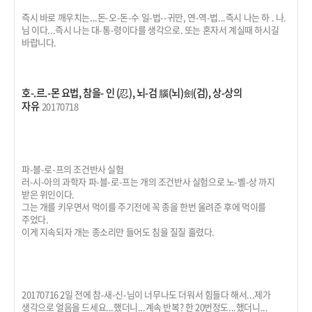
즉시 바로 깨우치는...돈-오-돈-수 일-법--귀만, 연-역-법...즉시 나는 하 . 나.
님 이다...즉시 나는 대-통-령이다를 생각으로. 또는 혼자서 계실때 하시길
바랍니다.
호-.르.-몬 요법, 참을- 인 (忍), 뇌-검 腦(뇌)劍(검), 상-상의
자유
|
20170718
파-블-로-프의 조건반사 실험
러-시-아의 과학자 파-블-로-프는 개의 조건반사 실험으로 노-벨-상 까지
받은 위인이다.
그는 개를 키우면서 먹이를 주기전에 꼭 종을 한번 울려준 후에 먹이를
주었다.
이게 지속되자 개는 종소리만 들어도 침을 질질 흘렸다.
20170716 2일 전에 참-새-신-님이 너무나도 더워서 힘들다 해서...제가
생각으로 얼음을 드세요...했더니...계속 반복? 한 20번정도...했더니...