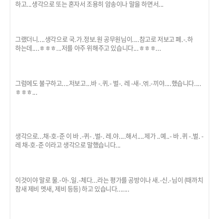
하고...생각으로 또는 혼자서 조용히 암송이나 말을 하면서...
그랬더니....생각으로 국.가.정보.원 공무원님이....참고로 저보고 폐.-.하
하는데....ㅎㅎㅎ...저를 아주 위해주고 있습니다...ㅎㅎㅎ...
그럼에도 불구하고....저보고...바 -.퀴.- 벌-. 레 -새-.엒.-끼야....했습니다....
ㅎㅎㅎ...
생각으로...채-호-준 이 바 .-퀴- .벌-. 레.야....해서....제가 ..예..- 바 .퀴 -.벌. -
레 채-호-준 이라고 생각으로 말했습니다...
이것이야 말로 물.-아-.일.-체다...라는 평가를 공방이나 새.-신.-님이 (때까치
참새 제비 멧새, 제비 등등) 하고 있습니다.......