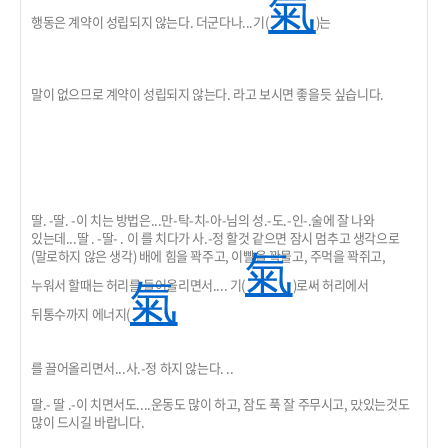
氣
행동은 계약이 성립되지 않는다. 더군다나...기(
)는
말이 없으므로 계약이 성립되지 않는다. 라고 보시면 좋을듯 싶습니다.
딸. -딸. -이 치는 방법은...만-탁-치-아-님의 성.-도.-인-.술에 잘 나와
있는데...딸 . -딸- . 이 를 치다가 사.-정 할것 같으면 잠시 멈추고 생각으로
(말로하지 않은 생각) 배에 힘을 꽉주고, 이빨을 꽉물고, 주먹을 꽉쥐고,
氣
누워서 할때는 허리를 들어올리면서.... 기(
)로써 허리에서
氣
뒤통수까지 에너지(
를 끌어올리면서...사.-정 하지 않는다. ..
딸.- 딸 .-이 치면서도....운동도 많이 하고, 잠도 푹 잘 주무시고, 맜있는것도
많이 드시길 바랍니다.