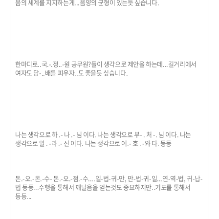
음의 세계를 지지하는게...음양의 균형이 있는듯 싶습니다.
한마디로..국.-.정..-원 공무원?들이 생각으로 제안을 하는데...길거리에서
여자도 담-..배를 피우자..도 좋을듯 싶습니다.
나는 생각으로 하 .- 나 .- 님 이다. 나는 생각으로 부- . 처 -. 님 이다. 나는
생각으로 알 . -라 .- 신 이다. 나는 생각으로 여.- 호 . -와 다. 등등
돈.-오.-돈.-수- 돈.-오.-점.-수....일-법-귀-만, 만-법-귀-일...연-역-법, 귀-납-
법 등등...수행을 통해서 깨달음을 얻는것도 중요하지만..기도를 통해서
등등...