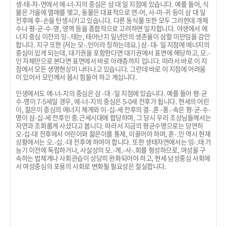
생-태-자-연에서 에-너-지의 중심은 삼 대 일 지점에 있습니다. 예를 들어, 식
물은 가을에 열매를 맺고, 동물은 대표적으로 연-어, 사-마-귀 등이 삼 대 일
전후에 후-손을 탄생시키고 있습니다. 다른 동식물 또한 모두 그러한데 개체
수나 평-균-수-명, 영역 등을 종합적으로 고려하면 일치합니다. 야생에서 에
너지 중심 이전의 잉-.태는, 태어난지 일년안의 생존율이 삼할 미만임을 감안
합니다. 지구 또한 {저는 모-.인이라 칭하는데요.} 삼- 대- 일 지점에 에너지의
중심이 있게 되는데, 대기권을 포함한다면 대기권에서 표면에 해당하고, 모.-
인 자체만으로 본다면 표면에서 바로 아래층까지 입니다. 따라서 바로 이 지
점에서 모든 생명현상이 나타나고 있습니다. 그런데 바로 이 지점에 어려움
이 있어서 모인께서 몹시 힘들어 하고 계십니다.
인생에서도 에-너-지의 중심은 삼 -대 -일 지점에 있습니다. 예를 들어 평-균
수-명이 7-5세일 경우, 에-너-지의 중심은 5-0세 전후가 됩니다. 현세의 어린
이, 젊은이 중심의 에너지 체계와 이-십-세 전후의 결-.혼 -풍.-속은 평-균-수-
명이 삼-십-세 전후인 중.근세시대에 합당하며, 그 당시 우리 조상님들께서는
자연과 조화롭게 사셨다고 봅니다. 따라서 지금의 평균수명으로는 당연히
오-십-대 전후에서 어린이와 젊은이를 통제, 이끌어야 하며, 혼-.인 역시 현재
상황에서는 오.-십.-대 전후에 하여야 합니다. 또한 생태자연에서는 잉-.태 가
능기 이전에 독립하거나, 사실상의 모.-계.-사-.회를 형성하므로, 여성을 구
속하는 법체계나 사회관습이 상당히 완화되어야 하고, 현세 남성중심 사회에
서 여성중심의 포용의 사회로 변화될 필요성은 절실합니다.