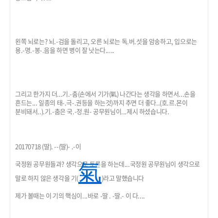
왼쪽 뇌로는? 뇌.-검을 돌리고, 오른 뇌로는 독.버.섯을 암송하고, 입으로는
용.-명.-봉-.음을 하면 병이 잘 낫는다.....
그리고 한가지 더...기.-춤(손에서 기가(氣) 나간다는 생각을 하면서...손을
흔드는... 일종의 태-.극-.권등을 하는것)까지 추면 더 좋다..(호.르.몬이
분비돼서..).기.-춤은 국.-정.원- 공무원님이...제시 하셨습니다.
20170718 (딸). --(딸)- .-이
국정원 공무원들과? 생각으로 토론을 하는데...국정원 공무원님이 생각으로
氣
말로 하지 않은 생각을 기(
)라고 말했습니다
제가 볼때는 이 기의 핵심이...바로 -딸 . -딸.- 이 다....