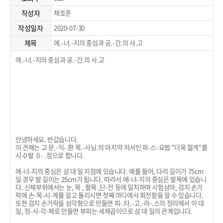
작성자
채호준
작성일자
2020-07-30
제목
에.-너.-지의 중심과 공.-간.의 사.고
에.-너.-지의 중심과 공.-간.의 사.고
안녕하세요. 반갑습니다.
이 견해는 고 문.-익-.환 목.-사님.의 마지막 저서인 파-스-요법 "더욱 젊게"를
시-0 발 0 - .점으로 합니다.
에-너-지의 중심은 삼 대 일 지점에 있습니다. 예를 들어, 다리 길이가 75cm
일 경우 발 길이는 25cm가 됩니다. 따라서 에-너-지의 중심은 발목에 있습니
다. 신체부위에서는 눈, 목 , 팔목 ,단-전 등에 일치하며 시험삼아, 검지 손가
락에 손-목-시-계를 걸고 돌리시면 첫째 마디에서 회전함을 알 수 있습니다.
또한 검지 손가락을 삼각형으로 만들면 피-.타.-고.-라-.스의 정리에서 이 대
일, 정-사-각-체로 만들면 부피는 세제곱이므로 삼 대 일의 관계입니다.