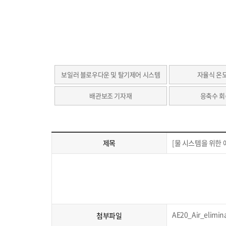
보일러 블로우다운 및 탈기제어 시스템
자율식 온
배관보조 기자재
응축수 회
제목
[물 시스템을 위한 에
AE20_Air_elimin
첨부파일