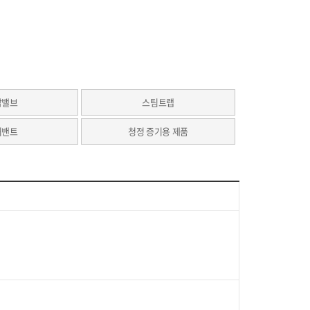
압밸브
스팀트랩
어밴트
청정 증기용 제품